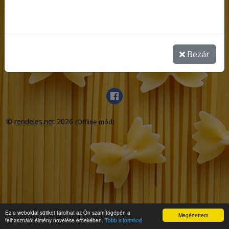
Impresszum
Adatvédelmi szabályzat
Rólunk
ÁSZF
Bezár
Közösségi média
©
rendeles.net
2026
(Offline mód)
Ez a weboldal sütiket tárolhat az Ön számítógépén a
Megértettem
felhasználói élmény növelése érdekében.
Több információ