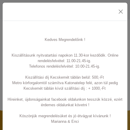
0
Rendelésfelvétel ma
Kedves Megrendelőink !
10:30 - 21:45
Kiszállításunk nyitvatartási napokon 11.30-kor kezdődik. Online
rendelésfelvétel: 11.00-21.45-ig.
Telefonos rendelésfelvétel: 10.00-21.45-ig.
szállítás
Kiszállítási díj Kecskemét táblán belül: 500,-Ft
Metro körforgalomtól számítva Katonatelep felé, azon túl pedig
Kecskemét táblán kívül szállítási díj : + 1000,-Ft
Doboz
150 Ft
Híreinket, újdonságainkat facebook oldalunkon tesszük közzé, ezért
érdemes oldalunkat követni !
Köszönjük megrendelésüket és jó étvágyat kívánunk !
Menü
Marianna & Enci